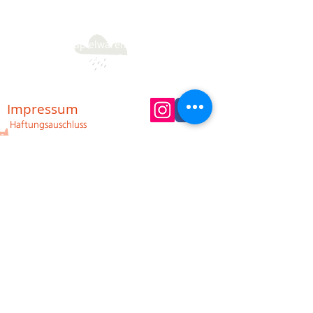
Im Spielzeugladen / Spielzeugeschäft
verkaufen wir neben diversen klassischen
Spielwaren / Spielzeug
insbesondere Spielwaren / Spielzeug der
Marken Schleich, Lego, Goki, Siku, Haba und
Holztiger. Außerdem führen wir finkid
Bekleidung und Schuhe von Keen.
Impressum
Haftungsauschluss
Datenschutz
Angaben gemäß § 5 TMG:
Schleinitz & Seifert GbR, Altkötzschenbroda
22, 01445 Radebeul
Vertreten durch: Camilo Seifert und Philipp
Schleinitz
Kontakt:
Tel.: +
49 351 4797655
Fax:
+49 351 81053430
E-Mail: i
nfo@holzkiste-online.de
Firmensitz: Radebeul, Sachsen